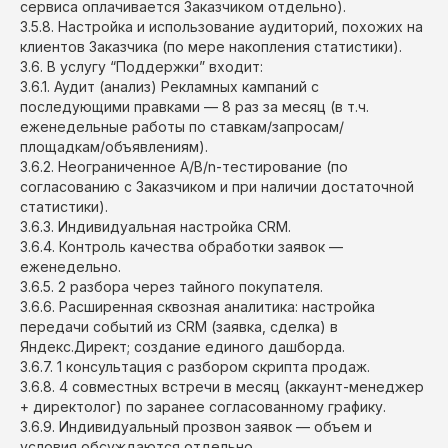
сервиса оплачивается Заказчиком отдельно).
3.5.8. Настройка и использование аудиторий, похожих на
клиентов Заказчика (по мере накопления статистики).
3.6. В услугу “Поддержки” входит:
3.6.1. Аудит (анализ) Рекламных кампаний с
последующими правками — 8 раз за месяц (в т.ч.
еженедельные работы по ставкам/запросам/
площадкам/объявлениям).
3.6.2. Неограниченное A/B/n-тестирование (по
согласованию с Заказчиком и при наличии достаточной
статистики).
3.6.3. Индивидуальная настройка CRM.
3.6.4. Контроль качества обработки заявок —
еженедельно.
3.6.5. 2 разбора через тайного покупателя.
3.6.6. Расширенная сквозная аналитика: настройка
передачи событий из CRM (заявка, сделка) в
Яндекс.Директ; создание единого дашборда.
3.6.7. 1 консультация с разбором скрипта продаж.
3.6.8. 4 совместных встречи в месяц (аккаунт-менеджер
+ директолог) по заранее согласованному графику.
3.6.9. Индивидуальный прозвон заявок — объем и
условия обсуждаются отдельно.