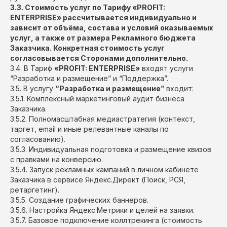
3.3. Стоимость услуг по Тарифу «PROFIT:
ENTERPRISE» рассчитывается индивидуально и
зависит от объёма, состава и условий оказываемых
услуг, а также от размера Рекламного бюджета
Заказчика. Конкретная стоимость услуг
согласовывается Сторонами дополнительно.
3.4. В Тариф
«PROFIT: ENTERPRISE»
входят услуги
“Разработка и размещение” и “Поддержка”.
3.5. В услугу
“Разработка и размещение”
входит:
3.5.1. Комплексный маркетинговый аудит бизнеса
Заказчика.
3.5.2. Полномасштабная медиастратегия (контекст,
таргет, email и иные релевантные каналы по
согласованию).
3.5.3. Индивидуальная подготовка и размещение квизов
с правками на конверсию.
3.5.4. Запуск рекламных кампаний в личном кабинете
Заказчика в сервисе Яндекс.Директ (Поиск, РСЯ,
ретаргетинг).
3.5.5. Создание графических баннеров.
3.5.6. Настройка Яндекс.Метрики и целей на заявки.
3.5.7. Базовое подключение коллтрекинга (стоимость