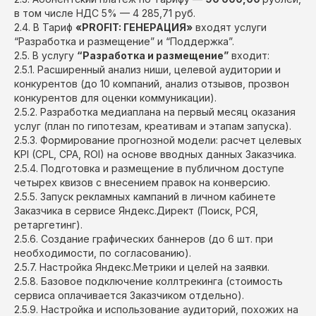
в том числе НДС 5% — 4 285,71 руб.
2.4. В Тариф
«PROFIT: ГЕНЕРАЦИЯ»
входят услуги
“Разработка и размещение” и “Поддержка”.
2.5. В услугу
“Разработка и размещение”
входит:
2.5.1. Расширенный анализ ниши, целевой аудитории и
конкурентов (до 10 компаний, анализ отзывов, прозвон
конкурентов для оценки коммуникации).
2.5.2. Разработка медиаплана на первый месяц оказания
услуг (план по гипотезам, креативам и этапам запуска).
2.5.3. Формирование прогнозной модели: расчет целевых
KPI (CPL, CPA, ROI) на основе вводных данных Заказчика.
2.5.4. Подготовка и размещение в публичном доступе
четырех квизов с внесением правок на конверсию.
2.5.5. Запуск рекламных кампаний в личном кабинете
Заказчика в сервисе Яндекс.Директ (Поиск, РСЯ,
ретаргетинг).
2.5.6. Создание графических баннеров (до 6 шт. при
необходимости, по согласованию).
2.5.7. Настройка Яндекс.Метрики и целей на заявки.
2.5.8. Базовое подключение коллтрекинга (стоимость
сервиса оплачивается Заказчиком отдельно).
2.5.9. Настройка и использование аудиторий, похожих на