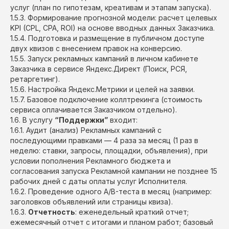
услуг (план по гипотезам, креативам и этапам запуска).
1.5.3. Формирование прогнозной модели: расчет целевых
KPI (CPL, CPA, ROI) на основе вводных данных Заказчика.
1.5.4. Подготовка и размещение в публичном доступе
двух квизов с внесением правок на конверсию.
1.5.5. Запуск рекламных кампаний в личном кабинете
Заказчика в сервисе Яндекс.Директ (Поиск, РСЯ,
ретаргетинг).
1.5.6. Настройка Яндекс.Метрики и целей на заявки.
1.5.7. Базовое подключение коллтрекинга (стоимость
сервиса оплачивается Заказчиком отдельно).
1.6. В услугу
“Поддержки”
входит:
1.6.1. Аудит (анализ) Рекламных кампаний с
последующими правками — 4 раза за месяц (1 раз в
неделю: ставки, запросы, площадки, объявления), при
условии пополнения Рекламного бюджета и
согласования запуска Рекламной кампании не позднее 15
рабочих дней с даты оплаты услуг Исполнителя.
1.6.2. Проведение одного A/B-теста в месяц (например:
заголовков объявлений или страницы квиза).
1.6.3.
Отчетность
: еженедельный краткий отчет;
ежемесячный отчет с итогами и планом работ; базовый