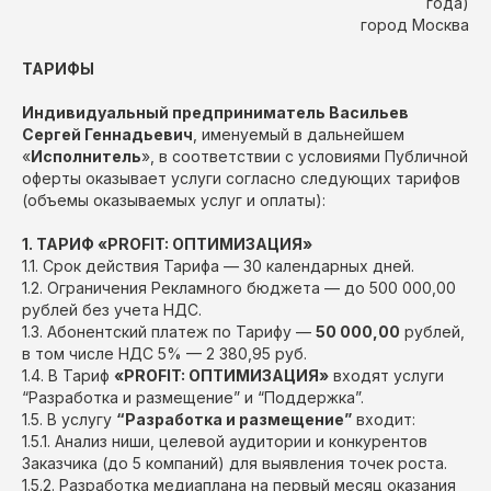
года)
город Москва
ТАРИФЫ
Индивидуальный предприниматель Васильев
Сергей Геннадьевич
, именуемый в дальнейшем
«
Исполнитель
», в соответствии с условиями Публичной
оферты оказывает услуги согласно следующих тарифов
(объемы оказываемых услуг и оплаты):
1. ТАРИФ «PROFIT: ОПТИМИЗАЦИЯ»
1.1. Срок действия Тарифа — 30 календарных дней.
1.2. Ограничения Рекламного бюджета — до 500 000,00
рублей без учета НДС.
1.3. Абонентский платеж по Тарифу —
50 000,00
рублей,
в том числе НДС 5% — 2 380,95 руб.
1.4. В Тариф
«PROFIT: ОПТИМИЗАЦИЯ»
входят услуги
“Разработка и размещение” и “Поддержка”.
1.5. В услугу
“Разработка и размещение”
входит:
1.5.1. Анализ ниши, целевой аудитории и конкурентов
Заказчика (до 5 компаний) для выявления точек роста.
1.5.2. Разработка медиаплана на первый месяц оказания