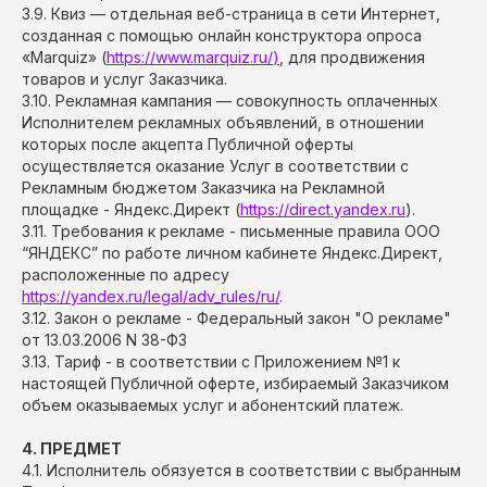
3.9. Квиз — отдельная веб-страница в сети Интернет,
созданная с помощью онлайн конструктора опроса
«Marquiz» (
https://www.marquiz.ru/
)
, для продвижения
товаров и услуг Заказчика.
3.10. Рекламная кампания — совокупность оплаченных
Исполнителем рекламных объявлений, в отношении
которых после акцепта Публичной оферты
осуществляется оказание Услуг в соответствии с
Рекламным бюджетом Заказчика на Рекламной
площадке - Яндекс.Директ (
https://direct.yandex.ru
).
3.11. Требования к рекламе - письменные правила ООО
“ЯНДЕКС” по работе личном кабинете Яндекс.Директ,
расположенные по адресу
https://yandex.ru/legal/adv_rules/ru/
.
3.12. Закон о рекламе - Федеральный закон "О рекламе"
от 13.03.2006 N 38-ФЗ
3.13. Тариф - в соответствии с Приложением №1 к
настоящей Публичной оферте, избираемый Заказчиком
объем оказываемых услуг и абонентский платеж.
4. ПРЕДМЕТ
4.1. Исполнитель обязуется в соответствии с выбранным